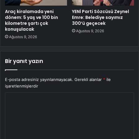
Araç kiralamada yeni
YENİ Parti Sözcüsü Zeynel
dönem: 5 yaş ve 100 bin
Emre: Belediye sayımız
kilometre şartı çok
300’ü geçecek
konuşulacak
Ağustos 9, 2026
Ağustos 9, 2026
Bir yanıt yazın
E-posta adresiniz yayınlanmayacak.
Gerekli alanlar
*
ile
işaretlenmişlerdir
Y
o
r
u
m