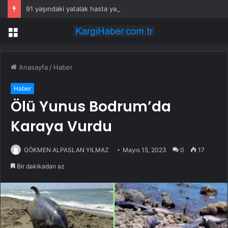
91 yaşındaki yatalak hasta yangında hayatını kaybetti
Menü
Anasayfa
/
Haber
Haber
Ölü Yunus Bodrum’da
Karaya Vurdu
GÖKMEN ALPASLAN YILMAZ
Mayıs 15, 2023
0
17
Bir dakikadan az