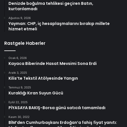
Denizde boğulma tehlikesi geçiren Batın,
kurtarılamadı
Ağustos 9, 2026
Yayman: CHP, iç hesaplaşmalarını bırakıp millete
hizmet etmeli
Rastgele Haberler
Ocak 6, 2026
Kayaca Biberinde Hasat Mevsimi Sona Erdi
Aralık 3, 2025
Kilis’te Tekstil Atölyesinde Yangın
Temmuz 9, 2025
Kuraklığı Kıran Suyun Gücü
Eylül 22, 2025
PİYASAYA BAKIŞ-Borsa günü satıcılı tamamladı
Kasım 30, 2022
BİM’den Cumhurbaşkanı Erdoğan’a fahiş fiyat yanıtı: