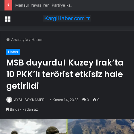
Mansur Yavaş Yeni Parti’ye katılacak mı? Özgür Özel’den dikkat çeken çıkış
Menü
Anasayfa
/
Haber
Haber
MSB duyurdu! Kuzey Irak’ta
10 PKK’lı terörist etkisiz hale
getirildi
AYSU SOYKAMER
Kasım 14, 2023
0
9
Bir dakikadan az