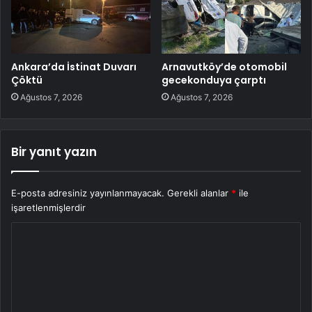
Ankara’da İstinat Duvarı
Arnavutköy’de otomobil
Çöktü
gecekonduya çarptı
Ağustos 7, 2026
Ağustos 7, 2026
Bir yanıt yazın
E-posta adresiniz yayınlanmayacak.
Gerekli alanlar
*
ile
işaretlenmişlerdir
Y
o
r
u