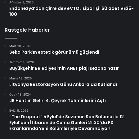
Ağustos 8, 2026
Endonezya’dan Çin’e dev eVTOL siparişi: 60 adet VE25-
100
Rastgele Haberler
Mart 18, 2026
Seka Park’ın estetik görünümü güçlendi
Temmuz 4, 2026
Büyükşehir Belediyesi’nin ANET plajı sezona hazır
Mayıs 18, 2026
Litvanya Restorasyon Günü Ankara’da Kutlandı
Ocak 18, 2024
JB Hunt’ın Geliri 4. Çeyrek Tahminlerini Aştı
Eylül 5, 2025
“The Dropout” 5 Eylül’de Sezonun Son Bölümü ile 12
Eylül’den İtibaren de Cuma Günleri 21.30’da FX
Ekranlarında Yeni Bölümleriyle Devam Ediyor!