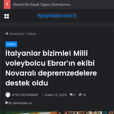
Akşehir’de Kaçak Sigara Operasyonu
Menü
Anasayfa
/
Haber
Haber
İtalyanlar bizimle! Milli
voleybolcu Ebrar’ın ekibi
Novaralı depremzedelere
destek oldu
AYSU SOYKAMER
Şubat 13, 2023
0
16
Bir dakikadan az