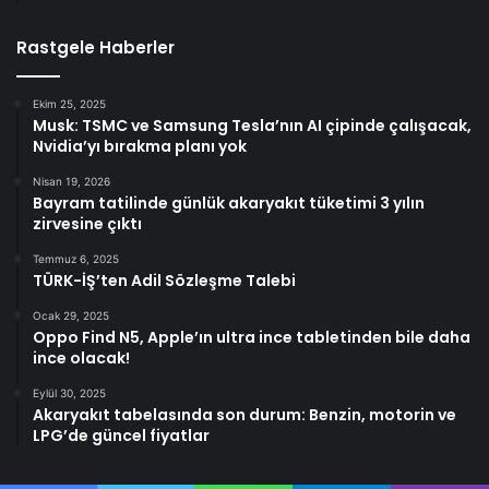
Rastgele Haberler
Ekim 25, 2025
Musk: TSMC ve Samsung Tesla’nın AI çipinde çalışacak,
Nvidia’yı bırakma planı yok
Nisan 19, 2026
Bayram tatilinde günlük akaryakıt tüketimi 3 yılın
zirvesine çıktı
Temmuz 6, 2025
TÜRK-İŞ’ten Adil Sözleşme Talebi
Ocak 29, 2025
Oppo Find N5, Apple’ın ultra ince tabletinden bile daha
ince olacak!
Eylül 30, 2025
Akaryakıt tabelasında son durum: Benzin, motorin ve
LPG’de güncel fiyatlar