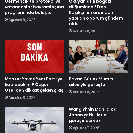
Germencik’te protokol ve
Okuyanların boğazı
vatandaşlar bayramlaşma
düğümlendi! Eren
programında buluştu
Kaşıkçı’nın ardından
yapılan o yorum gündem
Ağustos 8, 2026
oldu
Ağustos 8, 2026
Mansur Yavaş Yeni Parti’ye
Bakan Gürlek Mumcu
katılacak mı? Özgür
ailesiyle görüştü
Özel’den dikkat çeken çıkış
Ağustos 8, 2026
Ağustos 8, 2026
Wang Yi’nin Manila’da
Japon yetkililerle
görüşmesi yok
Ağustos 7, 2026