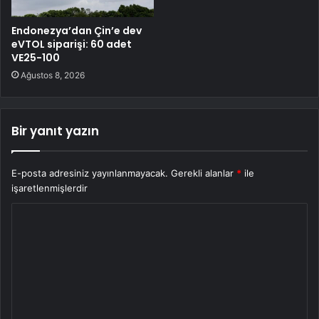
Endonezya’dan Çin’e dev
eVTOL siparişi: 60 adet
VE25-100
Ağustos 8, 2026
Bir yanıt yazın
E-posta adresiniz yayınlanmayacak.
Gerekli alanlar
*
ile
işaretlenmişlerdir
Y
o
r
u
m