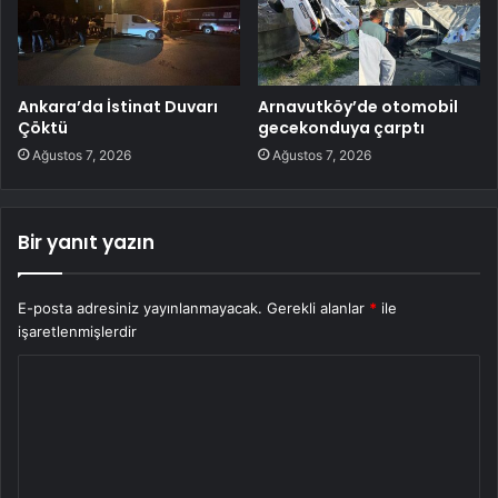
Ankara’da İstinat Duvarı
Arnavutköy’de otomobil
Çöktü
gecekonduya çarptı
Ağustos 7, 2026
Ağustos 7, 2026
Bir yanıt yazın
E-posta adresiniz yayınlanmayacak.
Gerekli alanlar
*
ile
işaretlenmişlerdir
Y
o
r
u