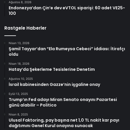
Ağustos 8, 2026
Endonezya’dan Çin’e dev eVTOL siparişi: 60 adet VE25-
100
Rastgele Haberler
Nisan 13, 2026
Şamil Tayyar’dan “Ela Rumeysa Cebeci” iddiası: İtirafçı
oldu
Nisan 18, 2026
Hatay’da Şekerleme Tesislerine Denetim
Ağustos 10, 2025
İsrail kabinesinden Gazze’nin işgaline onay
Eylül 13, 2025
Trump’ın Fed adayı Miran Senato onayını Pazartesi
günü alabilir – Politico
Nisan 8, 2025
Ulusal Faktoring, pay başına net 1,0 TL nakit kar payı
dağıtımını Genel Kurul onayına sunacak