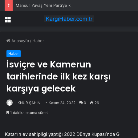
Mansur Yavaş Yeni Parti’ye katılacak mı? Özgür Özel’den dikkat çeken çıkış
Menü
Anasayfa
/
Haber
Haber
İsviçre ve Kamerun
tarihlerinde ilk kez karşı
karşıya gelecek
İLKNUR ŞAHİN
Kasım 24, 2022
0
26
1 dakika okuma süresi
Katar’ın ev sahipliği yaptığı 2022 Dünya Kupası’nda G