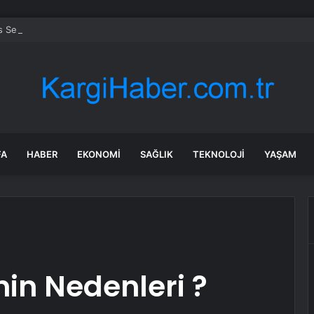
s Selçuk’ta engelsiz yaşamda üreterek güçleniyorlar
FA
HABER
EKONOMI
SAĞLIK
TEKNOLOJI
YAŞAM
in Nedenleri ?