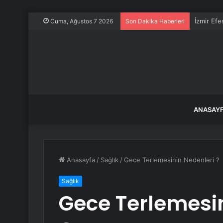
İzmir Efe
Cuma, Ağustos 7 2026
Son Dakika Haberleri
ANASAY
Anasayfa
/
Sağlık
/
Gece Terlemesinin Nedenleri ?
Sağlık
Gece Terlemesin