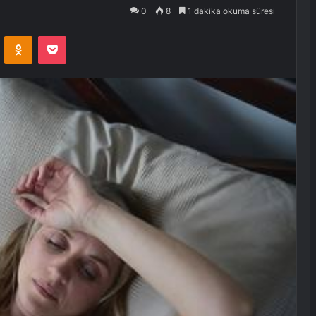
0
8
1 dakika okuma süresi
VKontakte
Odnoklassniki
Pocket