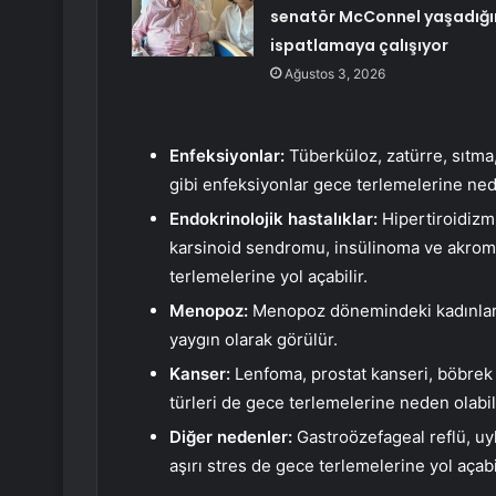
senatör McConnel yaşadığı
ispatlamaya çalışıyor
Ağustos 3, 2026
Enfeksiyonlar:
Tüberküloz, zatürre, sıtma,
gibi enfeksiyonlar gece terlemelerine nede
Endokrinolojik hastalıklar:
Hipertiroidizm
karsinoid sendromu, insülinoma ve akromeg
terlemelerine yol açabilir.
Menopoz:
Menopoz dönemindeki kadınlard
yaygın olarak görülür.
Kanser:
Lenfoma, prostat kanseri, böbrek 
türleri de gece terlemelerine neden olabili
Diğer nedenler:
Gastroözefageal reflü, uyk
aşırı stres de gece terlemelerine yol açabil