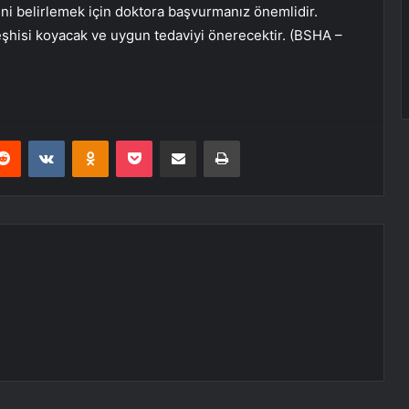
eni belirlemek için doktora başvurmanız önemlidir.
teşhisi koyacak ve uygun tedaviyi önerecektir. (BSHA –
erest
Reddit
VKontakte
Odnoklassniki
Pocket
E-Posta ile paylaş
Yazdır