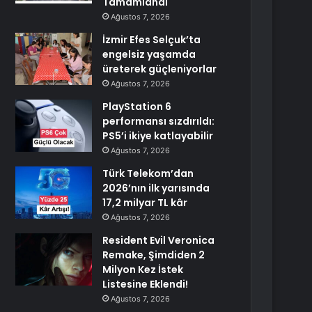
Tamamlandı
Ağustos 7, 2026
İzmir Efes Selçuk’ta
engelsiz yaşamda
üreterek güçleniyorlar
Ağustos 7, 2026
PlayStation 6
performansı sızdırıldı:
PS5’i ikiye katlayabilir
Ağustos 7, 2026
Türk Telekom’dan
2026’nın ilk yarısında
17,2 milyar TL kâr
Ağustos 7, 2026
Resident Evil Veronica
Remake, Şimdiden 2
Milyon Kez İstek
Listesine Eklendi!
Ağustos 7, 2026