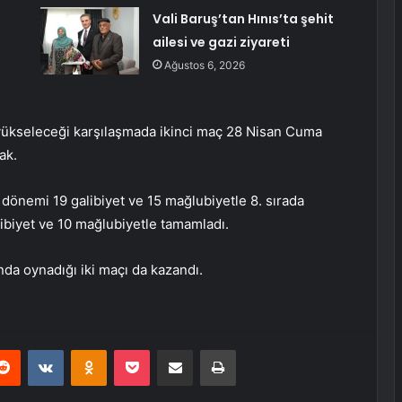
i
Vali Baruş’tan Hınıs’ta şehit
ailesi ve gazi ziyareti
Ağustos 6, 2026
a yükseleceği karşılaşmada ikinci maç 28 Nisan Cuma
ak.
önemi 19 galibiyet ve 15 mağlubiyetle 8. sırada
biyet ve 10 mağlubiyetle tamamladı.
nda oynadığı iki maçı da kazandı.
erest
Reddit
VKontakte
Odnoklassniki
Pocket
E-Posta ile paylaş
Yazdır