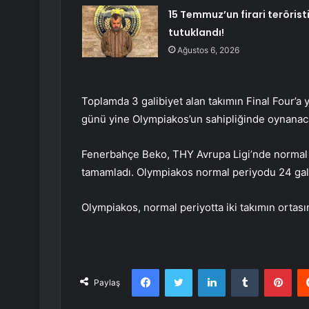
15 Temmuz’un firari terörist
tutuklandı!
Ağustos 6, 2026
Toplamda 3 galibiyet alan takımın Final Four’
günü yine Olympiakos’un sahipliğinde oynanac
Fenerbahçe Beko, THY Avrupa Ligi’nde normal d
tamamladı. Olympiakos normal periyodu 24 gali
Olympiakos, normal periyotta iki takımın ortası
Facebook
Twitter
LinkedIn
Tumblr
Pint
Paylaş