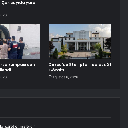
: Çok sayıda yaralı
2026
arsa kumpası son
Düzce’de Staj İptali İddiası: 21
lendi
Gözaltı
2026
Ağustos 6, 2026
le işaretlenmişlerdir