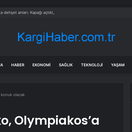
a dehşet anları: Kapağı açtıklarında gördüklerine inanamadılar
FA
HABER
EKONOMI
SAĞLIK
TEKNOLOJI
YAŞAM
 konuk olacak
o, Olympiakos’a