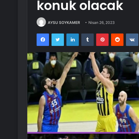
konuk olacak
AYSU SOYKAMER
Nisan 26, 2023
Facebook
Twitter
LinkedIn
Tumblr
Pinterest
Reddit