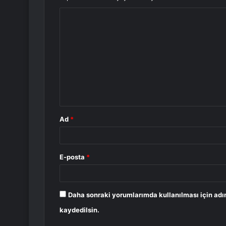
Y
o
r
u
m
*
Ad
*
E-posta
*
Daha sonraki yorumlarımda kullanılması için adı
kaydedilsin.