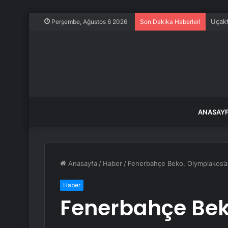
Uçakt
Perşembe, Ağustos 6 2026
Son Dakika Haberleri
ANASAY
Anasayfa
/
Haber
/
Fenerbahçe Beko, Olympiakos’a
Haber
Fenerbahçe Bek