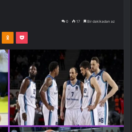
0
17
Bir dakikadan az
VKontakte
Odnoklassniki
Pocket