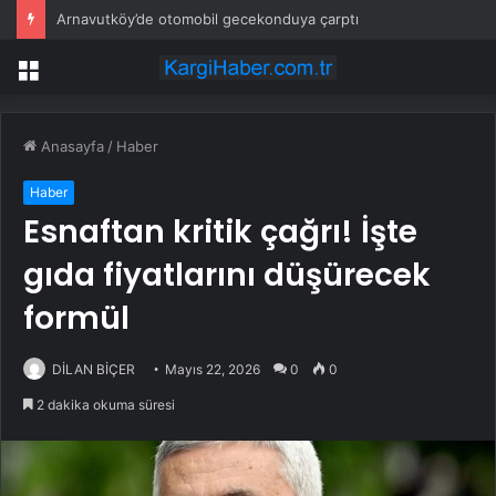
Arnavutköy’de otomobil gecekonduya çarptı
Menü
Anasayfa
/
Haber
Haber
Esnaftan kritik çağrı! İşte
gıda fiyatlarını düşürecek
formül
DİLAN BİÇER
Mayıs 22, 2026
0
0
2 dakika okuma süresi