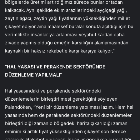
bölgelerde üretimi artırdığımız sürece bunlar ortadan
kalkacak. Aynı şekilde ekim arazilerindeki ayçiçeği yağı,
zeytin ağacı, zeytin yağı fiyatlarının yüksekliğinden millet
şikayet ediyor ama maalesef buralar konuta açıldığı için bu
verimlilikte insanlar yararlanması veyahut kardan daha
ziyade yapmış olduğu emeğin karşılığını alamamasından
kaynaklı bir haksız rekabetle karşı karşıya kalıyor.”
“HAL YASASI VE PERAKENDE SEKTÖRÜNDE
DÜZENLEME YAPILMALI”
Hal yasasındaki ve perakende sektöründeki
düzenlemelerin birleştirilmesi gerektiğini söyleyen
Palandöken, “Yeni bir düzenleme yapılması lazım. Hem hal
yasasında hem de perakende sektöründeki düzenlemeler
birleştirildiği zaman o bölgedeki harita çıkarıldığı zaman
eminim ki artık fiyat yüksekliğinden şikayet son derece
azalacak. Rekabet oluşacak. İnsanlar gördükçe bu karlılığı