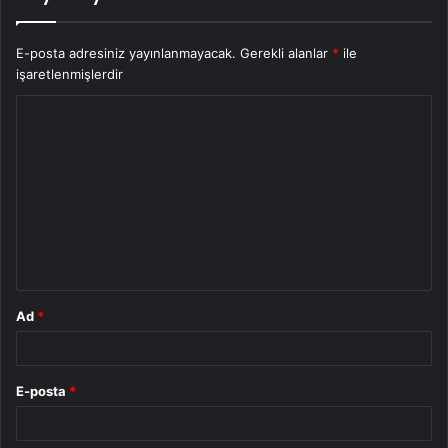
E-posta adresiniz yayınlanmayacak.
Gerekli alanlar
*
ile
işaretlenmişlerdir
Y
o
r
u
m
*
Ad
*
E-posta
*