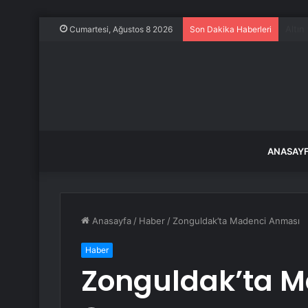
Wang 
Cumartesi, Ağustos 8 2026
Son Dakika Haberleri
ANASAY
Anasayfa
/
Haber
/
Zonguldak’ta Madenci Anması
Haber
Zonguldak’ta 