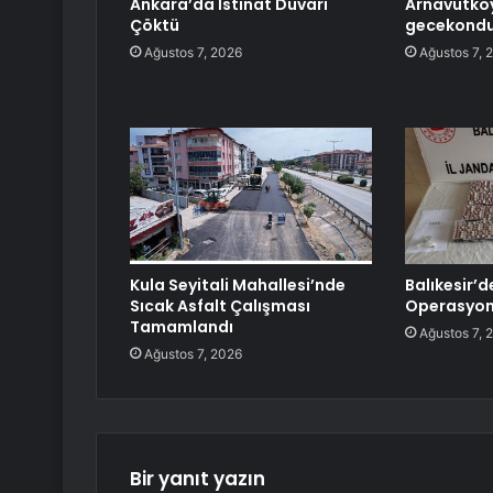
Ankara’da İstinat Duvarı
Arnavutkö
Çöktü
gecekondu
Ağustos 7, 2026
Ağustos 7, 
Kula Seyitali Mahallesi’nde
Balıkesir’
Sıcak Asfalt Çalışması
Operasyon
Tamamlandı
Ağustos 7, 
Ağustos 7, 2026
Bir yanıt yazın