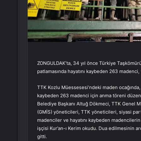
ZONGULDAK’ta, 34 yıl önce Türkiye Taşkömürü
patlamasında hayatını kaybeden 263 madenci, f
TTK Kozlu Müessesesi’ndeki maden ocağında, 3
kaybeden 263 madenci için anma töreni düzen
Belediye Başkanı Altuğ Dökmeci, TTK Genel M
(GMİS) yöneticileri, TTK yöneticileri, siyasi part
madenciler ve hayatını kaybeden madencilerin y
işçisi Kur’an-ı Kerim okudu. Dua edilmesinin a
gitti.