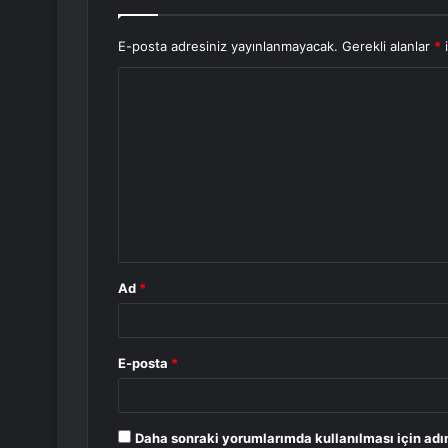
E-posta adresiniz yayınlanmayacak.
Gerekli alanlar
*
i
Y
o
r
u
m
*
Ad
*
E-posta
*
Daha sonraki yorumlarımda kullanılması için adı