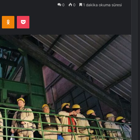
0
0
1 dakika okuma süresi
VKontakte
Odnoklassniki
Pocket