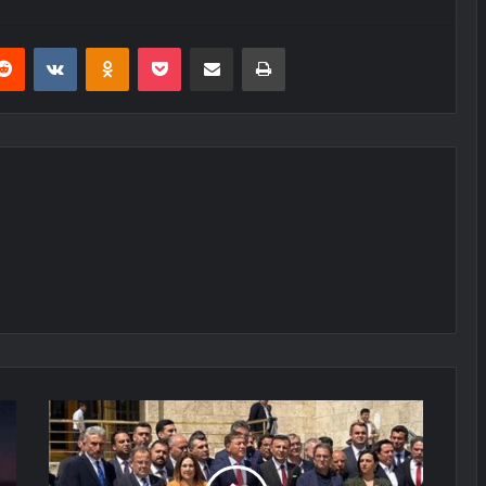
erest
Reddit
VKontakte
Odnoklassniki
Pocket
E-Posta ile paylaş
Yazdır