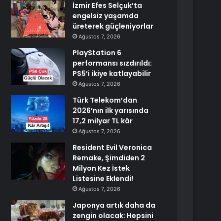
İzmir Efes Selçuk’ta
engelsiz yaşamda
üreterek güçleniyorlar
Ağustos 7, 2026
PlayStation 6
performansı sızdırıldı:
PS5’i ikiye katlayabilir
Ağustos 7, 2026
Türk Telekom’dan
2026’nın ilk yarısında
17,2 milyar TL kâr
Ağustos 7, 2026
Resident Evil Veronica
Remake, Şimdiden 2
Milyon Kez İstek
Listesine Eklendi!
Ağustos 7, 2026
Japonya artık daha da
zengin olacak: Hepsini