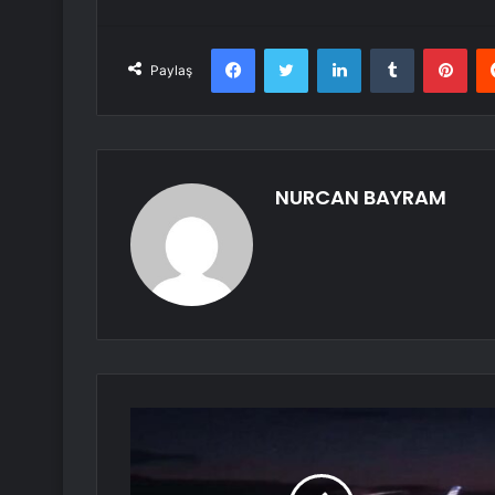
Facebook
Twitter
LinkedIn
Tumblr
Pint
Paylaş
NURCAN BAYRAM