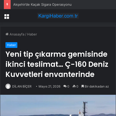
Akşehir’de Kaçak Sigara Operasyonu
Menü
Anasayfa
/
Haber
Haber
Yeni tip çıkarma gemisinde
ikinci teslimat… Ç-160 Deniz
Kuvvetleri envanterinde
DİLAN BİÇER
Mayıs 21, 2026
0
0
Bir dakikadan az