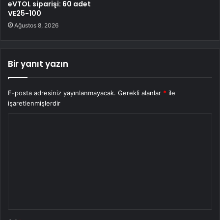
eVTOL siparişi: 60 adet
VE25-100
Ağustos 8, 2026
Bir yanıt yazın
E-posta adresiniz yayınlanmayacak.
Gerekli alanlar
*
ile
işaretlenmişlerdir
Y
o
r
u
m
*