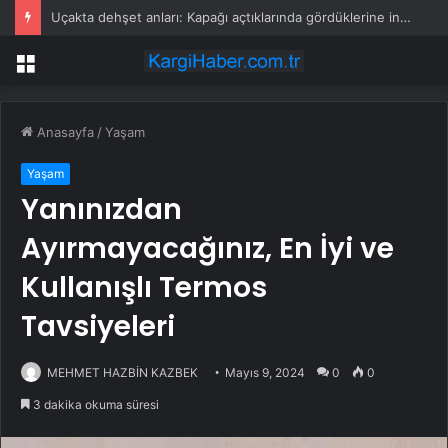
Uçakta dehşet anları: Kapağı açtıklarında gördüklerine inanamadılar
Menü
Anasayfa
/
Yaşam
Yaşam
Yanınızdan
Ayırmayacağınız, En İyi ve
Kullanışlı Termos
Tavsiyeleri
MEHMET HAZBİN KAZBEK
Mayıs 9, 2024
0
0
3 dakika okuma süresi