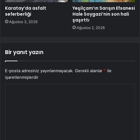
Karatay’da asfalt
Yeşilçam’ın Sarışın Efsanesi
seferberliği
Hale Soygazi’nin son hali
şaşırttı
Ağustos 3, 2026
Ağustos 2, 2026
Bir yanıt yazın
E-posta adresiniz yayınlanmayacak.
Gerekli alanlar
*
ile
işaretlenmişlerdir
Y
o
r
u
m
*