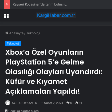
Kayseri Kocasinan’da tarım buluşması hasatla açıldı
Menü
Anasayfa
/
Teknoloji
Teknoloji
Xbox’a Özel Oyunların
PlayStation 5’e Gelme
Olasılığı Olayları Uyandırdı:
Küfür ve Kıyamet
Açıklamaları Yapıldı!
AYSU SOYKAMER
Şubat 7, 2024
0
11
1 dakika okuma süresi