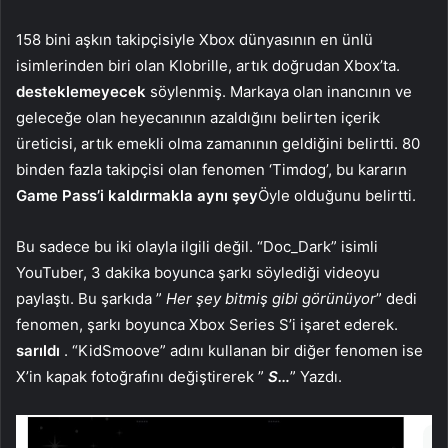
158 bini aşkın takipçisiyle Xbox dünyasının en ünlü
isimlerinden biri olan Klobrille, artık doğrudan Xbox’ta.
desteklemeyecek
söylenmiş. Markaya olan inancının ve
geleceğe olan heyecanının azaldığını belirten içerik
üreticisi, artık emekli olma zamanının geldiğini belirtti. 80
binden fazla takipçisi olan fenomen ‘Timdog’, bu kararın
Game Pass’i kaldırmakla aynı şey
Öyle olduğunu belirtti.
Bu sadece bu iki olayla ilgili değil. “Doc_Dark” isimli
YouTuber, 3 dakika boyunca şarkı söylediği videoyu
paylaştı. Bu şarkıda ”
Her şey bitmiş gibi görünüyor
” dedi
fenomen, şarkı boyunca Xbox Series S’i işaret ederek.
sarıldı
. “KidSmoove” adını kullanan bir diğer fenomen ise
X’in kapak fotoğrafını değiştirerek ”
S…
” Yazdı.