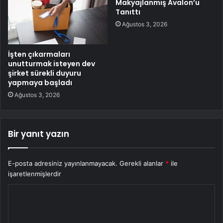
Makyajlanmış Avalon’u
Tanıttı
Ağustos 3, 2026
İşten çıkarmaları
unutturmak isteyen dev
şirket sürekli duyuru
yapmaya başladı
Ağustos 3, 2026
Bir yanıt yazın
E-posta adresiniz yayınlanmayacak.
Gerekli alanlar
*
ile
işaretlenmişlerdir
Y
o
r