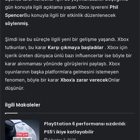
gün konuyla ilgili açıklama yapan Xbox işvereni
Phil
Spencer
Bu konuyla ilgili bir etkinlik düzenlenecek
söylenmiş
.
Şimdi ise bu süreçle ilgili yeni bir gelişme yaşandı. Xbox
tutkunları, bu karar
Karşı çıkmaya başladılar
. Xbox için
içerik üreten dünyaca ünlü bazı influencerlar ise böyle bir
karar alınmaması yönünde görüşlerini paylaştı. Xbox
oyunlarının başka platformlara gelmesini istemeyen
fenomen, böyle bir karar
Xbox’a zarar verecek
Onlar
düşünür.
İlgili Makaleler
PlayStation 6 performansı sızdırıldı:
PS5’i ikiye katlayabilir
Ağustos 7, 2026