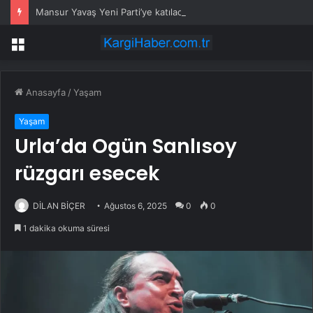
Mansur Yavaş Yeni Parti’ye katılacak mı? Özgür Özel’den dikkat çeken çıkış
Menü
Anasayfa
/
Yaşam
Yaşam
Urla’da Ogün Sanlısoy
rüzgarı esecek
DİLAN BİÇER
Ağustos 6, 2025
0
0
1 dakika okuma süresi