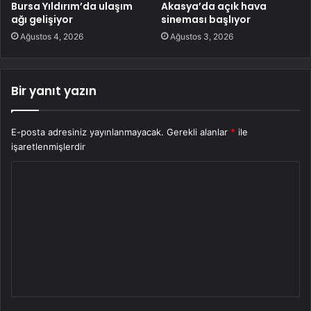
Bursa Yıldırım’da ulaşım
Akasya’da açık hava
ağı gelişiyor
sineması başlıyor
Ağustos 4, 2026
Ağustos 3, 2026
Bir yanıt yazın
E-posta adresiniz yayınlanmayacak.
Gerekli alanlar
*
ile
işaretlenmişlerdir
Y
o
r
u
m
*