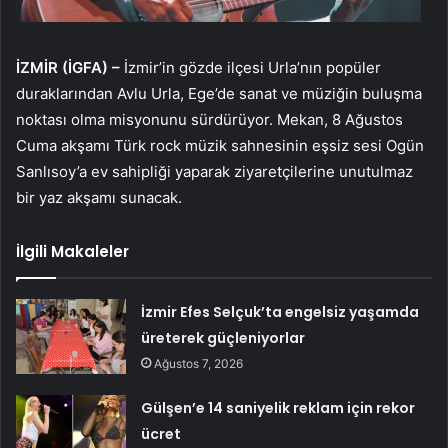
İZMİR (İGFA) –
İzmir’in gözde ilçesi Urla’nın popüler
duraklarından Avlu Urla, Ege’de sanat ve müziğin buluşma
noktası olma misyonunu sürdürüyor. Mekan, 8 Ağustos
Cuma akşamı Türk rock müzik sahnesinin eşsiz sesi Ogün
Sanlısoy’a ev sahipliği yaparak ziyaretçilerine unutulmaz
bir yaz akşamı sunacak.
İlgili Makaleler
İzmir Efes Selçuk’ta engelsiz yaşamda
üreterek güçleniyorlar
Ağustos 7, 2026
Gülşen’e 14 saniyelik reklam için rekor
ücret