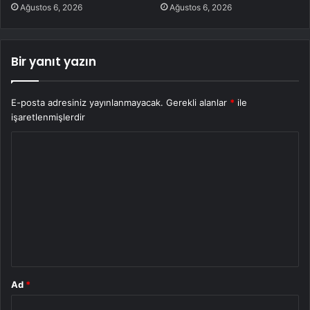
Ağustos 6, 2026
Ağustos 6, 2026
Bir yanıt yazın
E-posta adresiniz yayınlanmayacak.
Gerekli alanlar
*
ile
işaretlenmişlerdir
Y
o
r
u
m
*
Ad
*