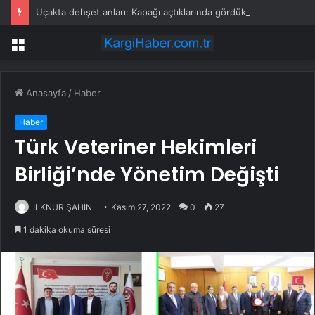
Uçakta dehşet anları: Kapağı açtıklarında gördüklerine inanamadılar
Menü
Anasayfa
/
Haber
Haber
Türk Veteriner Hekimleri
Birliği’nde Yönetim Değişti
İLKNUR ŞAHİN
Kasım 27, 2022
0
27
1 dakika okuma süresi