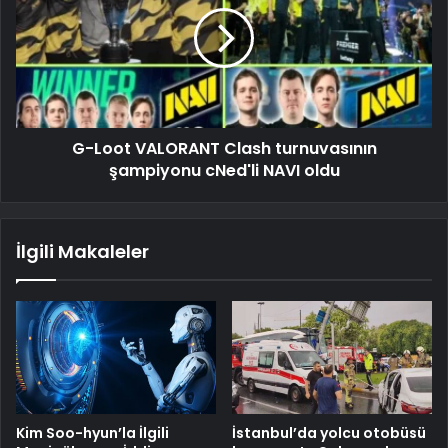
G-Loot VALORANT Clash turnuvasının
şampiyonu cNed'li NAVI oldu
İlgili Makaleler
Kim Soo-hyun’la İlgili
İstanbul’da yolcu otobüsü