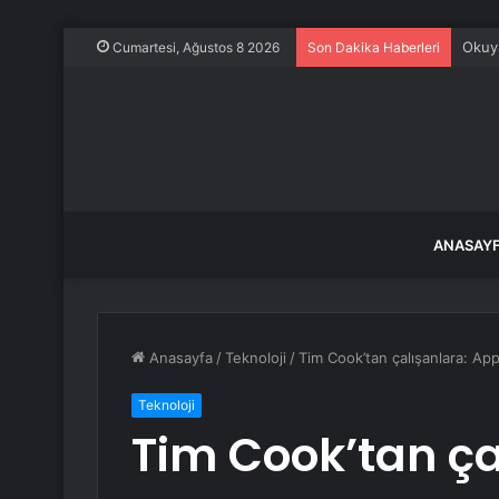
Mansu
Cumartesi, Ağustos 8 2026
Son Dakika Haberleri
ANASAY
Anasayfa
/
Teknoloji
/
Tim Cook’tan çalışanlara: Ap
Teknoloji
Tim Cook’tan ça