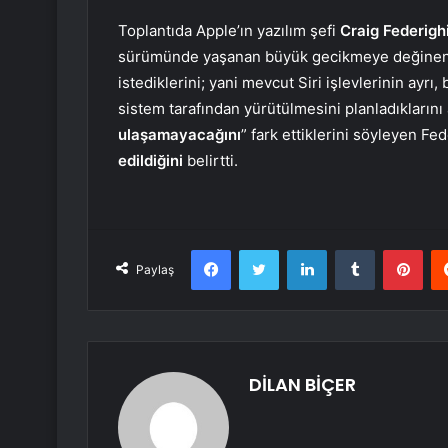
Toplantıda Apple’ın yazılım şefi
Craig Federigh
sürümünde yaşanan büyük gecikmeye değinen Fe
istediklerini; yani mevcut Siri işlevlerinin ayrı,
sistem tarafından yürütülmesini planladıklarını
ulaşamayacağını
” fark ettiklerini söyleyen Fe
edildiğini
belirtti.
Facebook
Twitter
LinkedIn
Tumblr
Pint
Paylaş
DİLAN BİÇER