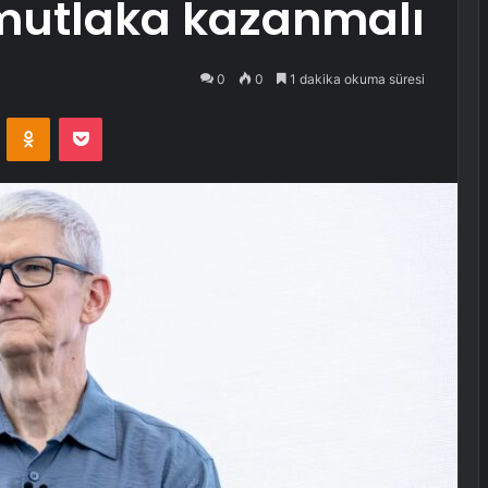
mutlaka kazanmalı
0
0
1 dakika okuma süresi
VKontakte
Odnoklassniki
Pocket