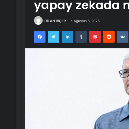
yapay zekada 
DİLAN BİÇER
Ağustos 6, 2025
Facebook
Twitter
LinkedIn
Tumblr
Pinterest
Reddit