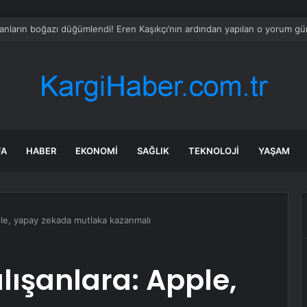
r Yavaş Yeni Parti’ye katılacak mı? Özgür Özel’den dikkat çeken çıkış
FA
HABER
EKONOMI
SAĞLIK
TEKNOLOJI
YAŞAM
ple, yapay zekada mutlaka kazanmalı
lışanlara: Apple,