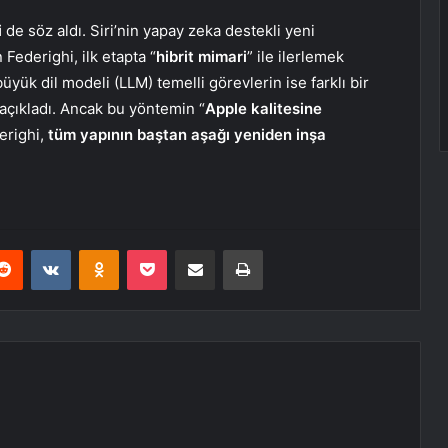
i
de söz aldı. Siri’nin yapay zeka destekli yeni
derighi, ilk etapta “
hibrit mimari
” ile ilerlemek
 büyük dil modeli (LLM) temelli görevlerin ise farklı bir
 açıkladı. Ancak bu yöntemin “
Apple kalitesine
derighi,
tüm yapının baştan aşağı yeniden inşa
erest
Reddit
VKontakte
Odnoklassniki
Pocket
E-Posta ile paylaş
Yazdır