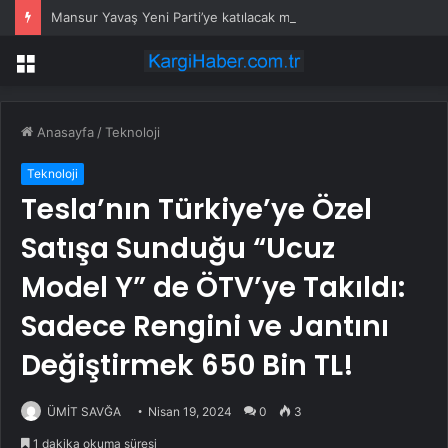
Mansur Yavaş Yeni Parti’ye katılacak mı? Özgür Özel’den dikkat çeken çıkış
Menü
Anasayfa
/
Teknoloji
Teknoloji
Tesla’nın Türkiye’ye Özel
Satışa Sunduğu “Ucuz
Model Y” de ÖTV’ye Takıldı:
Sadece Rengini ve Jantını
Değiştirmek 650 Bin TL!
ÜMİT SAVĞA
Nisan 19, 2024
0
3
1 dakika okuma süresi