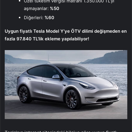
Özel tüketim vergisi matrahı 1.350.000 TL’yi
aşmayanlar:
%50
Diğerleri:
%60
Uygun fiyatlı Tesla Model Y’ye ÖTV dilimi değişmeden en
fazla 97.840 TL’lik ekleme yapılabiliyor!