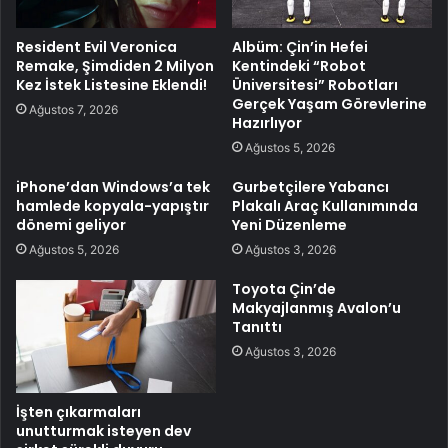
Resident Evil Veronica
Albüm: Çin’in Hefei
Remake, Şimdiden 2 Milyon
Kentindeki “Robot
Kez İstek Listesine Eklendi!
Üniversitesi” Robotları
Gerçek Yaşam Görevlerine
Ağustos 7, 2026
Hazırlıyor
Ağustos 5, 2026
iPhone’dan Windows’a tek
Gurbetçilere Yabancı
hamlede kopyala-yapıştır
Plakalı Araç Kullanımında
dönemi geliyor
Yeni Düzenleme
Ağustos 5, 2026
Ağustos 3, 2026
Toyota Çin’de
Makyajlanmış Avalon’u
Tanıttı
Ağustos 3, 2026
İşten çıkarmaları
unutturmak isteyen dev