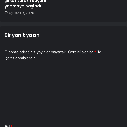
şirket sürekli duyuru
yapmaya başladı
Ağustos 3, 2026
Bir yanıt yazın
E-posta adresiniz yayınlanmayacak.
Gerekli alanlar
*
ile
işaretlenmişlerdir
Y
o
r
u
m
*
Ad
*