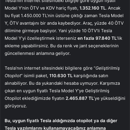
Tesla’nın internet sitesindeki bilgiye göre uygun fiyatlı
Model Y’nin ÖTV ve KDV hariç fiyatı,
1.352.160 TL
. Ancak
bu fiyat 1.450.000 TL’nin üstüne çıktığı zaman Tesla Model
Y, ÖTV avantajını bir anda kaybediyor. Araç, yüzde 40 ÖTV
dilimine girmeye başlıyor. Yani yüzde 10 ÖTV’li Tesla
Model Y’yi özelleştirmek isterseniz
en fazla 97.840 TL
‘lik
ekleme yapabilirsiniz. Bu da renk ve jant seçeneklerinin
güncellenmesi anlamına geliyor.
Tesla’nın internet sitesindeki bilgilere göre “
Geliştirilmiş
Otopilot
” isimli paket,
110.630 TL
karşılığında satın
alınabiliyor. Bu da yukarıdaki hesaba uymuyor. Karşımıza
çıkan en uygun fiyatlı Tesla Model Y’ye Geliştirilmiş
Otopilot eklediğimizde fiyatın
2.465.887 TL
‘ye yükseldiğini
görüyoruz.
Bu, uygun fiyatlı Tesla aldığınızda otopilot ya da diğer
Tesla yazılımlarını kullanamayacağınız anlamına