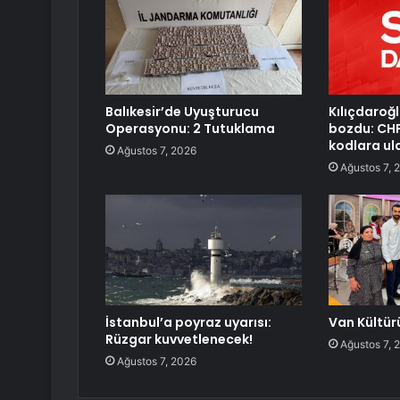
Balıkesir’de Uyuşturucu
Kılıçdaroğl
Operasyonu: 2 Tutuklama
bozdu: CHP
kodlara ul
Ağustos 7, 2026
Ağustos 7, 
İstanbul’a poyraz uyarısı:
Van Kültürü
Rüzgar kuvvetlenecek!
Ağustos 7, 
Ağustos 7, 2026