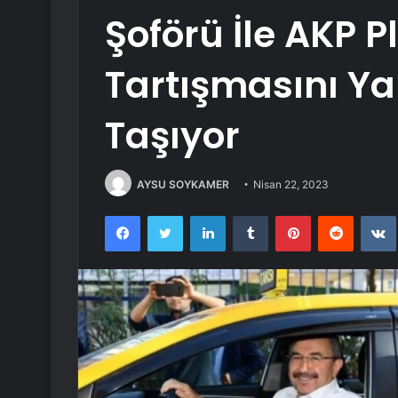
Şoförü İle AKP P
Tartışmasını Yar
Taşıyor
AYSU SOYKAMER
Nisan 22, 2023
Facebook
Twitter
LinkedIn
Tumblr
Pinterest
Reddit