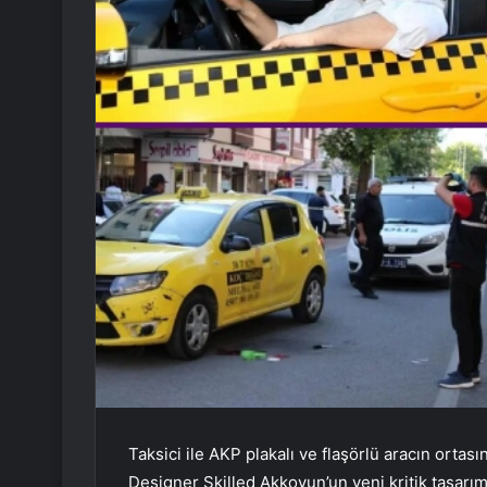
Taksici ile AKP plakalı ve flaşörlü aracın ortası
Designer Skilled Akkoyun’un yeni kritik tasarıml