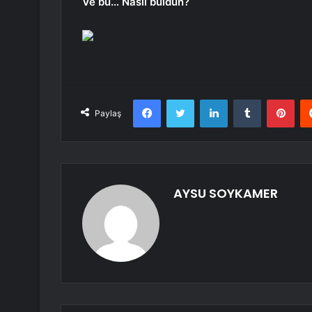
Ve bu… Nasıl buldun?
Facebook
Twitter
LinkedIn
Tumblr
Pint
Paylaş
AYSU SOYKAMER