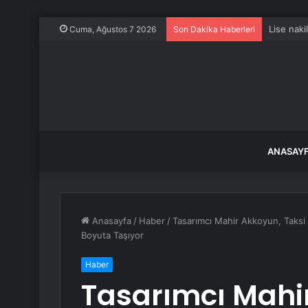
Üniversi
Cuma, Ağustos 7 2026
Son Dakika Haberleri
ANASAY
Anasayfa
/
Haber
/
Tasarımcı Mahir Akkoyun, Taksi Ş
Boyuta Taşıyor
Haber
Tasarımcı Mahi