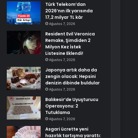
Türk Telekom’dan
2026’nın ilk yarısında
17,2 milyar TL kâr
Ağustos 7, 2026
Resident Evil Veronica
Remake, Şimdiden 2
Milyon Kez İstek
Listesine Eklendi!
Ağustos 7, 2026
Japonya artık daha da
zengin olacak: Hepsini
denizin dibinde buldular
Ağustos 7, 2026
Balıkesir’de Uyuşturucu
Operasyonu: 2
Tutuklama
Ağustos 7, 2026
Asgari ücrette yeni
hazırlık tartışma yarattı: