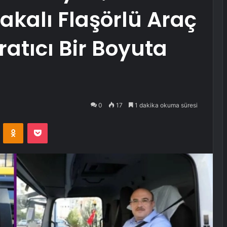
lakalı Flaşörlü Araç
atıcı Bir Boyuta
0
17
1 dakika okuma süresi
VKontakte
Odnoklassniki
Pocket