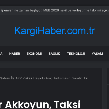
te diploması istemeyen meslek 3,5 milyon TL kazandırıyor
FA
HABER
EKONOMI
SAĞLIK
TEKNOLOJI
YAŞAM
oförü İle AKP Plakalı Flaşörlü Araç Tartışmasını Yaratıcı Bir
r Akkoyun, Taksi