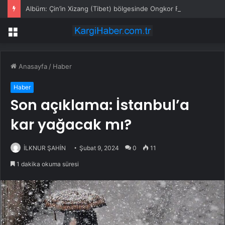
Albüm: Çin’in Xizang (Tibet) bölgesinde Ongkor Festivali bol hasat dilekleriyle kutlandı
Menü
Anasayfa
/
Haber
Haber
Son açıklama: İstanbul’a
kar yağacak mı?
İLKNUR ŞAHİN
Şubat 9, 2024
0
11
1 dakika okuma süresi