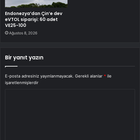
Endonezya’dan Çin’e dev
eVTOL siparişi: 60 adet
VE25-100
Ağustos 8, 2026
Bir yanıt yazın
E-posta adresiniz yayınlanmayacak.
Gerekli alanlar
*
ile
işaretlenmişlerdir
Y
o
r
u
m