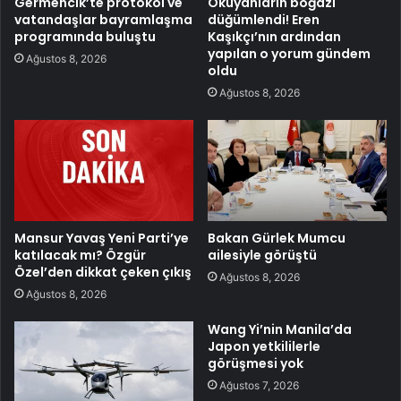
Germencik’te protokol ve
Okuyanların boğazı
vatandaşlar bayramlaşma
düğümlendi! Eren
programında buluştu
Kaşıkçı’nın ardından
yapılan o yorum gündem
Ağustos 8, 2026
oldu
Ağustos 8, 2026
Mansur Yavaş Yeni Parti’ye
Bakan Gürlek Mumcu
katılacak mı? Özgür
ailesiyle görüştü
Özel’den dikkat çeken çıkış
Ağustos 8, 2026
Ağustos 8, 2026
Wang Yi’nin Manila’da
Japon yetkililerle
görüşmesi yok
Ağustos 7, 2026