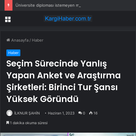
Üniversite diploması istemeyen meslek 3,5 milyon TL kazandırıyor
Menü
Anasayfa
/
Haber
Haber
Seçim Sürecinde Yanlış
Yapan Anket ve Araştırma
Şirketleri: Birinci Tur Şansı
Yüksek Göründü
İLKNUR ŞAHİN
Haziran 1, 2023
0
16
1 dakika okuma süresi