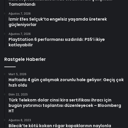
Tamamlandı
Ağustos 7, 2026
İzmir Efes Selçuk’ta engelsiz yaşamda üreterek
güçleniyorlar
Ağustos 7, 2026
PlayStation 6 performansı sızdırıldı: PS5’i ikiye
katlayabilir
Rastgele Haberler
Mart 5, 2026
Haftada 4 gün çalışmak zorunlu hale geliyor: Geçiş çok
hızlı oldu
Ekim 22, 2025
Türk Telekom dolar cinsi kira sertifikası ihracı için
bugün yatırımcı toplantısı düzenleyecek – Bloomberg
HT
Ağustos 8, 2023
Bilecik’te kötü kokan rögar kapaklarının naylonla