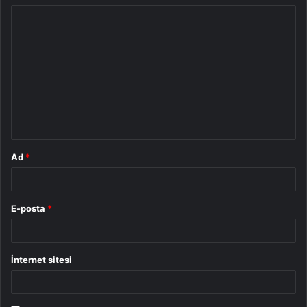
Y
o
r
u
m
*
Ad
*
E-posta
*
İnternet sitesi