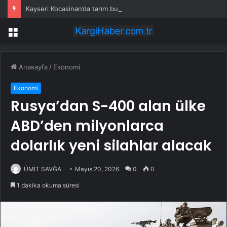
Kayseri Kocasinan’da tarım buluşması hasatla açıldı
Menü
Anasayfa
/
Ekonomi
Ekonomi
Rusya’dan S-400 alan ülke
ABD’den milyonlarca
dolarlık yeni silahlar alacak
ÜMİT SAVĞA
Mayıs 20, 2026
0
0
1 dakika okuma süresi