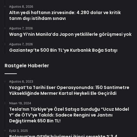
Ağustos 8, 2026
Altın yedi haftanın zirvesinde: 4.280 dolar ve kritik
tarım dışı istihdam sınavı
Ağustos 7, 2026
Wang Yi’nin Manila’da Japon yetkililerle görüşmesi yok
Ağustos 7, 2026
Gaziantep’te 500 Bin TL’ye Kurbanlık Boğa Satışı
Rastgele Haberler
Ağustos 6, 2023
Yozgat’ta Tarihi Eser Operasyonunda: 150 Santimetre
Yüksekliğinde Mermer Kartal Heykeli Ele Geçirildi
Nisan 19, 2024
Tesla’nın Türkiye’ye Özel Satışa Sunduğu “Ucuz Model
Y” de ÖTV’ye Takıldı: Sadece Rengini ve Jantını
Değiştirmek 650 Bin TL!
Eylül 3, 2025
Polonya’nın GSYİH büyümesi ikinci çeyrekte %3,4