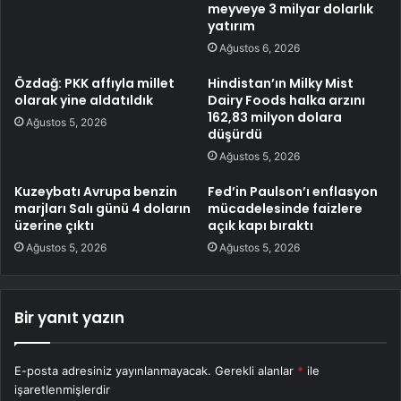
meyveye 3 milyar dolarlık
yatırım
Ağustos 6, 2026
Özdağ: PKK affıyla millet
Hindistan’ın Milky Mist
olarak yine aldatıldık
Dairy Foods halka arzını
162,83 milyon dolara
Ağustos 5, 2026
düşürdü
Ağustos 5, 2026
Kuzeybatı Avrupa benzin
Fed’in Paulson’ı enflasyon
marjları Salı günü 4 doların
mücadelesinde faizlere
üzerine çıktı
açık kapı bıraktı
Ağustos 5, 2026
Ağustos 5, 2026
Bir yanıt yazın
E-posta adresiniz yayınlanmayacak.
Gerekli alanlar
*
ile
işaretlenmişlerdir