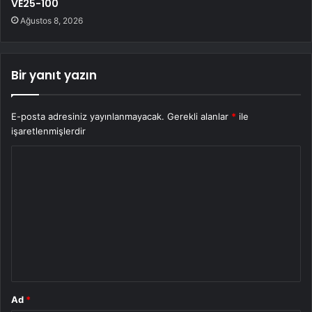
VE25-100
Ağustos 8, 2026
Bir yanıt yazın
E-posta adresiniz yayınlanmayacak.
Gerekli alanlar
*
ile
işaretlenmişlerdir
Y
o
r
u
m
*
Ad
*