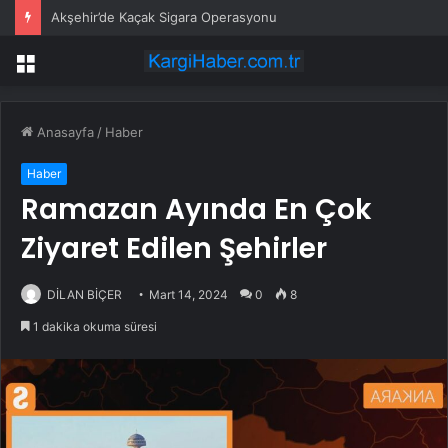
Akşehir’de Kaçak Sigara Operasyonu
Menü
Anasayfa
/
Haber
Haber
Ramazan Ayında En Çok
Ziyaret Edilen Şehirler
DİLAN BİÇER
Mart 14, 2024
0
8
1 dakika okuma süresi