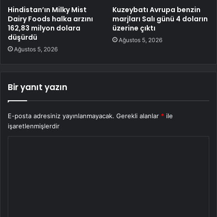
Hindistan’ın Milky Mist
Kuzeybatı Avrupa benzin
Dairy Foods halka arzını
marjları Salı günü 4 doların
162,83 milyon dolara
üzerine çıktı
düşürdü
Ağustos 5, 2026
Ağustos 5, 2026
Bir yanıt yazın
E-posta adresiniz yayınlanmayacak.
Gerekli alanlar
*
ile
işaretlenmişlerdir
Y
o
r
u
m
*