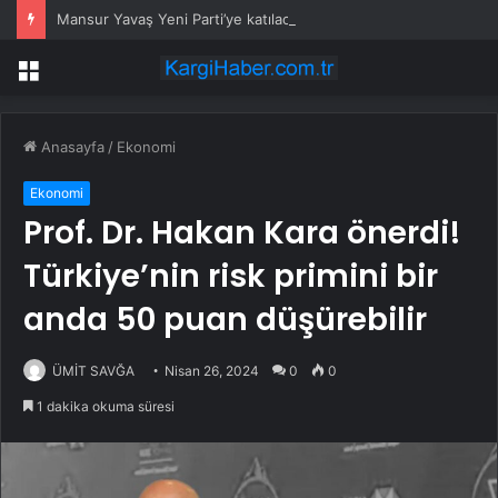
Mansur Yavaş Yeni Parti’ye katılacak mı? Özgür Özel’den dikkat çeken çıkış
Menü
Anasayfa
/
Ekonomi
Ekonomi
Prof. Dr. Hakan Kara önerdi!
Türkiye’nin risk primini bir
anda 50 puan düşürebilir
ÜMİT SAVĞA
Nisan 26, 2024
0
0
1 dakika okuma süresi