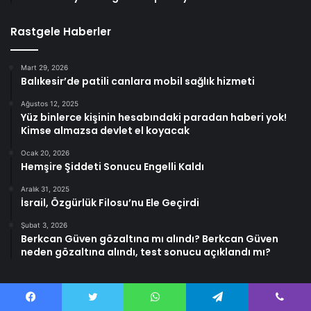
Rastgele Haberler
Mart 29, 2026
Balıkesir’de patili canlara mobil sağlık hizmeti
Ağustos 12, 2025
Yüz binlerce kişinin hesabındaki paradan haberi yok!
Kimse almazsa devlet el koyacak
Ocak 20, 2026
Hemşire Şiddeti Sonucu Engelli Kaldı
Aralık 31, 2025
İsrail, Özgürlük Filosu’nu Ele Geçirdi
Şubat 3, 2026
Berkcan Güven gözaltına mı alındı? Berkcan Güven
neden gözaltına alındı, test sonucu açıklandı mı?
Facebook
Twitter
WhatsApp
Telegram
Viber