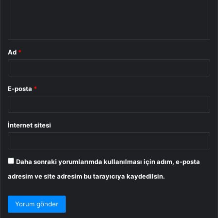
m
*
Ad
*
E-posta
*
İnternet sitesi
Daha sonraki yorumlarımda kullanılması için adım, e-posta
adresim ve site adresim bu tarayıcıya kaydedilsin.