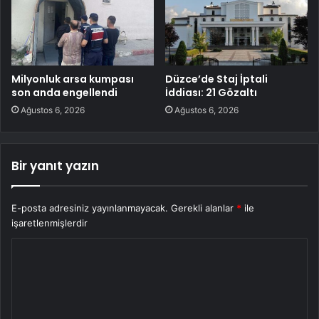
Milyonluk arsa kumpası
Düzce’de Staj İptali
son anda engellendi
İddiası: 21 Gözaltı
Ağustos 6, 2026
Ağustos 6, 2026
Bir yanıt yazın
E-posta adresiniz yayınlanmayacak.
Gerekli alanlar
*
ile
işaretlenmişlerdir
Y
o
r
u