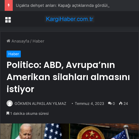
Uçakta dehşet anları: Kapağı açtıklarında gördüklerine inanamadılar
Menü
Anasayfa
/
Haber
Haber
Politico: ABD, Avrupa’nın
Amerikan silahları almasını
istiyor
GÖKMEN ALPASLAN YILMAZ
Temmuz 4, 2023
0
24
1 dakika okuma süresi