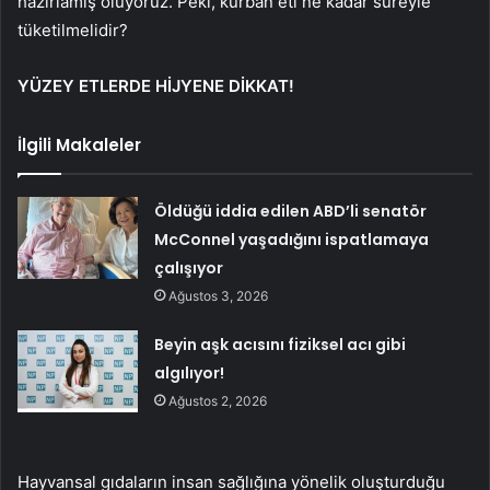
hazırlamış oluyoruz. Peki, kurban eti ne kadar süreyle
tüketilmelidir?
YÜZEY ETLERDE HİJYENE DİKKAT!
İlgili Makaleler
Öldüğü iddia edilen ABD’li senatör
McConnel yaşadığını ispatlamaya
çalışıyor
Ağustos 3, 2026
Beyin aşk acısını fiziksel acı gibi
algılıyor!
Ağustos 2, 2026
Hayvansal gıdaların insan sağlığına yönelik oluşturduğu