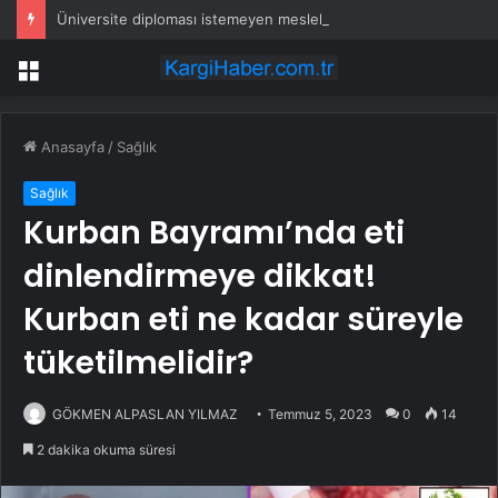
Üniversite diploması istemeyen meslek 3,5 milyon TL kazandırıyor
Menü
Anasayfa
/
Sağlık
Sağlık
Kurban Bayramı’nda eti
dinlendirmeye dikkat!
Kurban eti ne kadar süreyle
tüketilmelidir?
GÖKMEN ALPASLAN YILMAZ
Temmuz 5, 2023
0
14
2 dakika okuma süresi