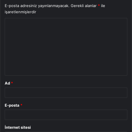
E-posta adresiniz yayınlanmayacak.
Gerekli alanlar
*
ile
işaretlenmişlerdir
Y
o
r
u
m
*
Ad
*
E-posta
*
İnternet sitesi