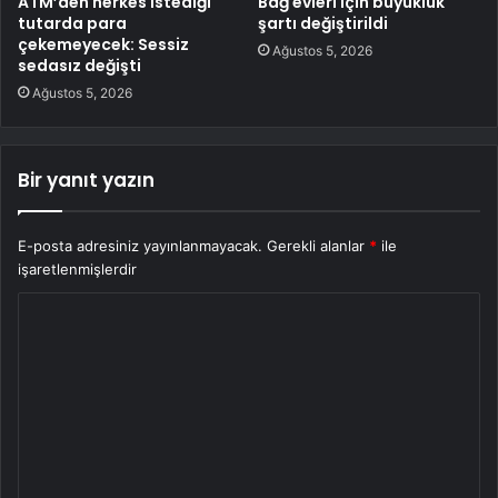
ATM’den herkes istediği
Bağ evleri için büyüklük
tutarda para
şartı değiştirildi
çekemeyecek: Sessiz
Ağustos 5, 2026
sedasız değişti
Ağustos 5, 2026
Bir yanıt yazın
E-posta adresiniz yayınlanmayacak.
Gerekli alanlar
*
ile
işaretlenmişlerdir
Y
o
r
u
m
*