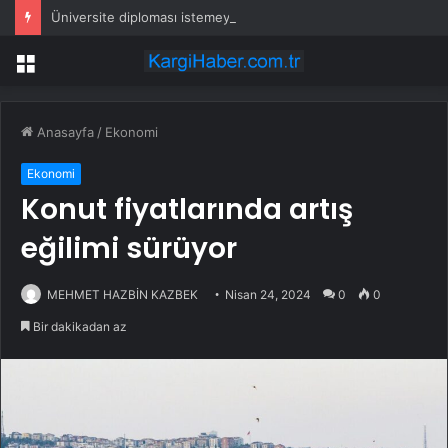
Üniversite diploması istemeyen meslek 3,5 milyon TL kazandırıyor
Menü
Anasayfa
/
Ekonomi
Ekonomi
Konut fiyatlarında artış
eğilimi sürüyor
MEHMET HAZBİN KAZBEK
Nisan 24, 2024
0
0
Bir dakikadan az