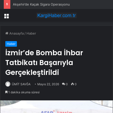
Akşehir’de Kaçak Sigara Operasyonu
Menü
Anasayfa
/
Haber
Haber
İzmir’de Bomba İhbar
Tatbikatı Başarıyla
Gerçekleştirildi
ÜMİT SAVĞA
Mayıs 22, 2026
0
0
1 dakika okuma süresi