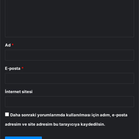
u
m
*
Ad
*
E-posta
*
İnternet sitesi
Daha sonraki yorumlarımda kullanılması için adım, e-posta
adresim ve site adresim bu tarayıcıya kaydedilsin.