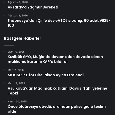
Ağustos 8, 2026
Aksaray’a Yağmur Bereketi
Ağustos 8, 2026
Endonezya’dan Çin’e dev eVTOL siparişi: 60 adet VE25-
100
Rastgele Haberler
Ekim 10, 2025
Kızılbük GYO, Muğla’da devam eden davada alınan
mahkeme kararını KAP’a bildirdi
Mart 2, 2026
MOUSE: P.I. for Hire, Nisan Ayına Ertelendi
Mart 12, 2025
Asu Kaya’dan Madımak Katliamı Davası Tahliyelerine
Tepki
Kasım 30, 2025
Önce öldüresiye dövdü, ardından polise gidip teslim
oldu