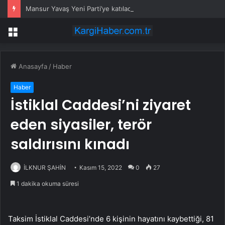
Mansur Yavaş Yeni Parti’ye katılacak mı? Özgür Özel’den dikkat çeken çıkış
Menü
Anasayfa
/
Haber
Haber
İstiklal Caddesi’ni ziyaret
eden siyasiler, terör
saldırısını kınadı
İLKNUR ŞAHİN
Kasım 15, 2022
0
27
1 dakika okuma süresi
Taksim İstiklal Caddesi’nde 6 kişinin hayatını kaybettiği, 81