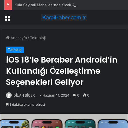
Kula Seyitali Mahallesi’nde Sıcak Asfalt Çalışması Tamamlandı
Menü
Anasayfa
/
Teknoloji
Teknoloji
iOS 18’le Beraber Android’in
Kullandığı Özelleştirme
Seçenekleri Geliyor
DİLAN BİÇER
Haziran 11, 2024
0
0
1 dakika okuma süresi