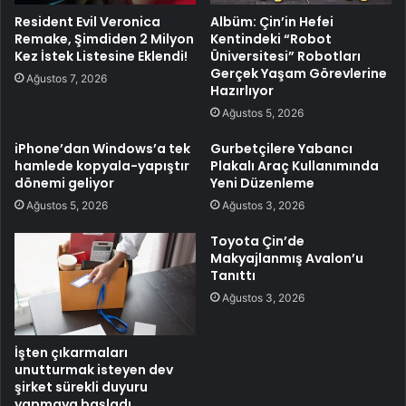
Resident Evil Veronica
Albüm: Çin’in Hefei
Remake, Şimdiden 2 Milyon
Kentindeki “Robot
Kez İstek Listesine Eklendi!
Üniversitesi” Robotları
Gerçek Yaşam Görevlerine
Ağustos 7, 2026
Hazırlıyor
Ağustos 5, 2026
iPhone’dan Windows’a tek
Gurbetçilere Yabancı
hamlede kopyala-yapıştır
Plakalı Araç Kullanımında
dönemi geliyor
Yeni Düzenleme
Ağustos 5, 2026
Ağustos 3, 2026
Toyota Çin’de
Makyajlanmış Avalon’u
Tanıttı
Ağustos 3, 2026
İşten çıkarmaları
unutturmak isteyen dev
şirket sürekli duyuru
yapmaya başladı