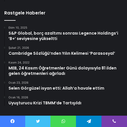
Rastgele Haberler
Ekim 10, 2025
S&P Global, borç azaltımı sonrası Legence Holdings’i
’B+’ seviyesine yükseltti
Şubat 21, 2026
Cambridge Sözlüğü’nden Yılın Kelimesi ‘Parasosyal’
Kasım 24, 2022
MEB, 24 Kasım Öğretmenler Günü dolayısıyla 81 ilden
gelen öğretmenleri ağırladı
Ocak 23, 2026
Selen Görgüzel isyan etti: Allah’a havale ettim
Ocak 16, 2026
Uyuşturucu Krizi TBMM’de Tartışıldı
Facebook
Twitter
WhatsApp
Telegram
Viber