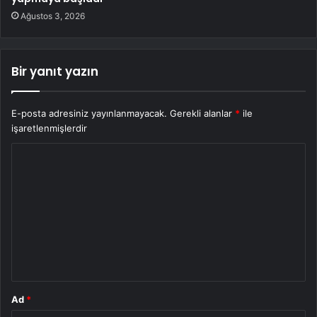
Ağustos 3, 2026
Bir yanıt yazın
E-posta adresiniz yayınlanmayacak.
Gerekli alanlar
*
ile
işaretlenmişlerdir
Y
o
r
u
m
*
Ad
*