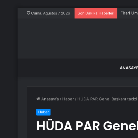
Firari Umu
Cuma, Ağustos 7 2026
Son Dakika Haberleri
ANASAY
Anasayfa
/
Haber
/
HÜDA PAR Genel Başkanı tacizi
Haber
HÜDA PAR Genel 