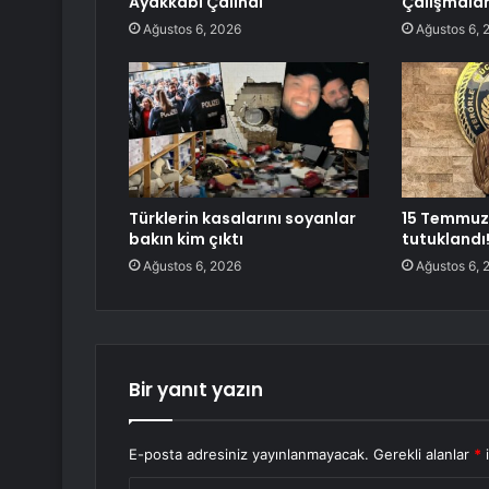
Ayakkabı Çalındı
Çalışmalar
Ağustos 6, 2026
Ağustos 6, 
Türklerin kasalarını soyanlar
15 Temmuz’u
bakın kim çıktı
tutuklandı
Ağustos 6, 2026
Ağustos 6, 
Bir yanıt yazın
E-posta adresiniz yayınlanmayacak.
Gerekli alanlar
*
i