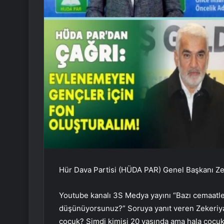
Hür Dava Partisi (HÜDA PAR) Genel Başkanı Zeke
Youtube kanalı 3S Medya yayını “Bazı cemaatler
düşünüyorsunuz?” Soruya yanıt veren Zekeriya
çocuk? Şimdi kimisi 20 yaşında ama hala çocuk,