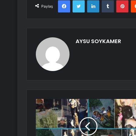
Facebook
Twitter
LinkedIn
Tumblr
Pint
Paylaş
AYSU SOYKAMER