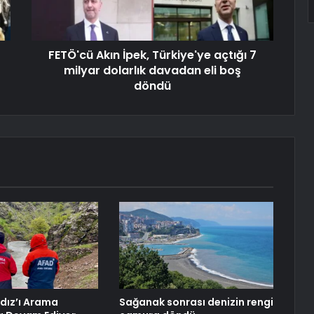
FETÖ'cü Akın İpek, Türkiye'ye açtığı 7
milyar dolarlık davadan eli boş
döndü
ldız’ı Arama
Sağanak sonrası denizin rengi