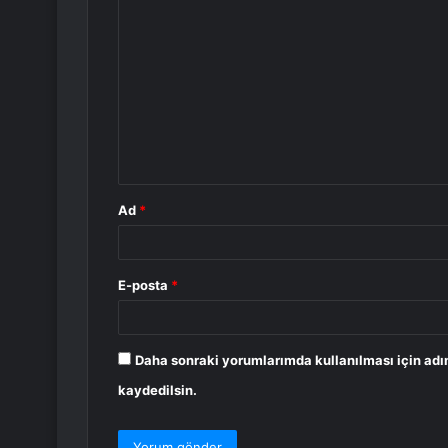
Y
o
r
u
m
*
Ad
*
E-posta
*
Daha sonraki yorumlarımda kullanılması için adı
kaydedilsin.