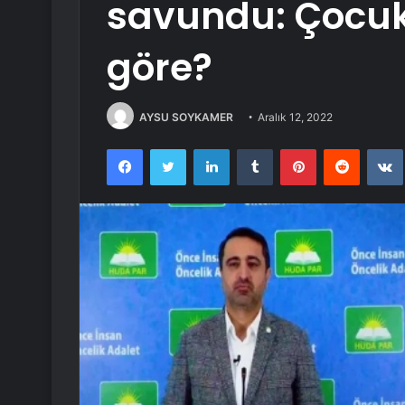
savundu: Çocuk
göre?
AYSU SOYKAMER
Aralık 12, 2022
Facebook
Twitter
LinkedIn
Tumblr
Pinterest
Reddit