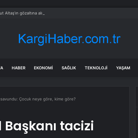
t Altaş’ın gözaltına alındığı anlar ortaya çıktı
FA
HABER
EKONOMI
SAĞLIK
TEKNOLOJI
YAŞAM
 savundu: Çocuk neye göre, kime göre?
Başkanı tacizi