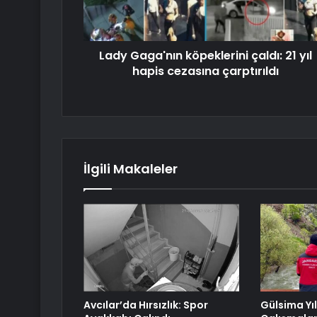
Lady Gaga'nın köpeklerini çaldı: 21 yıl
hapis cezasına çarptırıldı
İlgili Makaleler
Avcılar’da Hırsızlık: Spor
Gülsima Yı