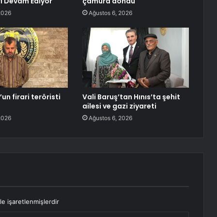
ı Devam Ediyor
çamura döndü
2026
Ağustos 6, 2026
n firari teröristi
Vali Baruş’tan Hınıs’ta şehit
!
ailesi ve gazi ziyareti
2026
Ağustos 6, 2026
le işaretlenmişlerdir