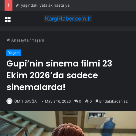
91 yaşındaki yatalak hasta yangında hayatını kaybetti
Menü
Anasayfa
/
Yaşam
Yaşam
Gupi’nin sinema filmi 23
Ekim 2026’da sadece
sinemalarda!
ÜMİT SAVĞA
Mayıs 16, 2026
0
0
Bir dakikadan az