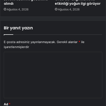
alındı
etkinliği yoğun ilgi görüyor
Ağustos 4, 2026
Ağustos 4, 2026
Bir yanıt yazın
E-posta adresiniz yayınlanmayacak.
Gerekli alanlar
*
ile
işaretlenmişlerdir
Y
o
r
u
m
*
Ad
*