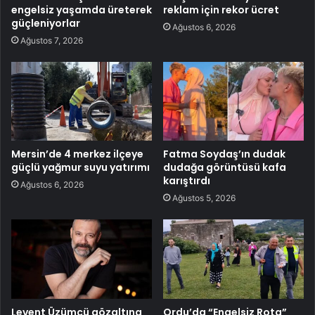
engelsiz yaşamda üreterek
reklam için rekor ücret
güçleniyorlar
Ağustos 6, 2026
Ağustos 7, 2026
Mersin’de 4 merkez ilçeye
Fatma Soydaş’ın dudak
güçlü yağmur suyu yatırımı
dudağa görüntüsü kafa
karıştırdı
Ağustos 6, 2026
Ağustos 5, 2026
Levent Üzümcü gözaltına
Ordu’da “Engelsiz Rota”