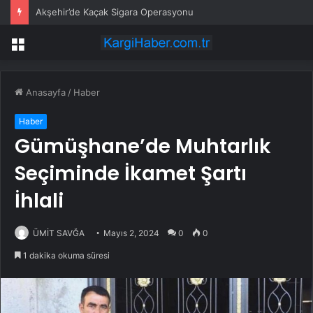
Akşehir’de Kaçak Sigara Operasyonu
Menü
Anasayfa
/
Haber
Haber
Gümüşhane’de Muhtarlık
Seçiminde İkamet Şartı
İhlali
ÜMİT SAVĞA
Mayıs 2, 2024
0
0
1 dakika okuma süresi