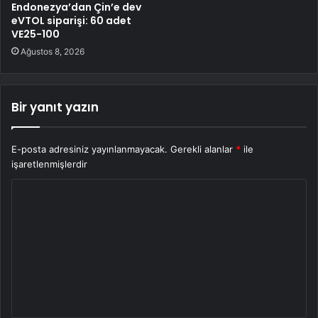
Endonezya’dan Çin’e dev
eVTOL siparişi: 60 adet
VE25-100
Ağustos 8, 2026
Bir yanıt yazın
E-posta adresiniz yayınlanmayacak.
Gerekli alanlar
*
ile
işaretlenmişlerdir
Y
o
r
u
m
*