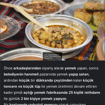
Önce
arkadaşlarından
sipariş alarak
yemek
yapan, sonra
belediyenin
hanımeli
pazarında yemek
yapıp
satan
,
ardından
küçük
bir
dükkanda
çeyizinden
kalan
küçük
tencere ve küçük tüp
ile yemek üretimini devam ettiren
kadın şimdi
açtığı yemek fabrikasında 25 kişilik istihdamı
ile günlük
2 bin kişiye yemek yapıyor.
Bir
hastanede radyoloji memuru
olarak çalışırken