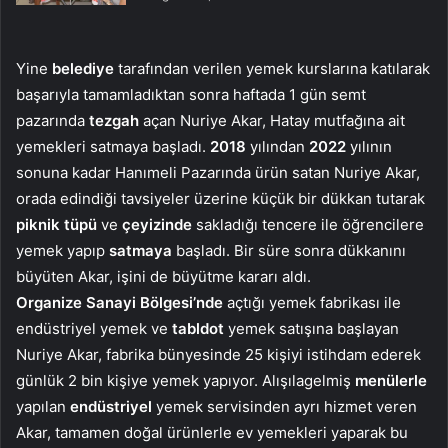
Yine
belediye
tarafından verilen yemek kurslarına katılarak
başarıyla tamamladıktan sonra haftada 1 gün semt
pazarında
tezgah
açan Nuriye Akar, Hatay mutfağına ait
yemekleri satmaya başladı.
2018
yılından
2022
yılının
sonuna kadar Hanımeli Pazarında ürün satan Nuriye Akar,
orada edindiği tavsiyeler üzerine küçük bir dükkan tutarak
piknik tüpü
ve
çeyizinde
sakladığı tencere ile öğrencilere
yemek yapıp
satmaya
başladı. Bir süre sonra dükkanını
büyüten Akar, işini de büyütme kararı aldı.
Organize Sanayi Bölgesi’nde
açtığı yemek fabrikası ile
endüstriyel yemek ve
tabldot
yemek satışına başlayan
Nuriye Akar, fabrika bünyesinde 25 kişiyi istihdam ederek
günlük 2 bin kişiye yemek yapıyor. Alışılagelmiş
menülerle
yapılan
endüstriyel
yemek servisinden ayrı hizmet veren
Akar, tamamen doğal ürünlerle ev yemekleri yaparak bu