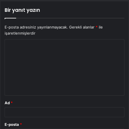
Bir yanıt yazın
E-posta adresiniz yayınlanmayacak.
Gerekli alanlar
*
ile
işaretlenmişlerdir
Y
o
r
u
m
*
Ad
*
E-posta
*