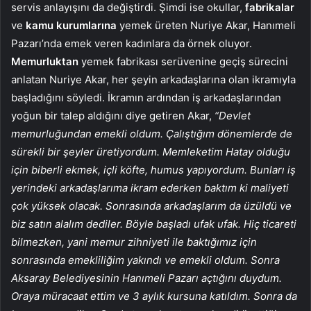
servis anlayışını da değiştirdi. Şimdi ise okullar,
fabrikalar
ve
kamu
kurumlarına
yemek üreten Nuriye Akar, Hanımeli
Pazarı’nda emek veren kadınlara da örnek oluyor.
Memurluktan
yemek fabrikası serüvenine geçiş sürecini
anlatan Nuriye Akar, her şeyin arkadaşlarına olan ikramıyla
başladığını söyledi. İkramın ardından iş arkadaşlarından
yoğun bir talep aldığını diye getiren Akar,
“Devlet
memurluğundan emekli oldum. Çalıştığım dönemlerde de
sürekli bir şeyler üretiyordum. Memleketim Hatay olduğu
için biberli ekmek, içli köfte, humus yapıyordum. Bunları iş
yerindeki arkadaşlarıma ikram ederken baktım ki maliyeti
çok yüksek olacak. Sonrasında arkadaşlarım da üzüldü ve
biz satın alalım dediler. Böyle başladı ufak ufak. Hiç ticareti
bilmezken, yani memur zihniyeti ile baktığımız için
sonrasında emekliliğim yakındı ve emekli oldum. Sonra
Aksaray Belediyesinin Hanımeli Pazarı açtığını duydum.
Oraya müracaat ettim ve 3 aylık kursuna katıldım. Sonra da