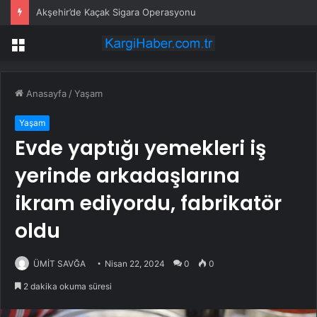
Akşehir’de Kaçak Sigara Operasyonu
Menü
Anasayfa
/
Yaşam
Yaşam
Evde yaptığı yemekleri iş
yerinde arkadaşlarına
ikram ediyordu, fabrikatör
oldu
ÜMİT SAVĞA
Nisan 22, 2024
0
0
2 dakika okuma süresi