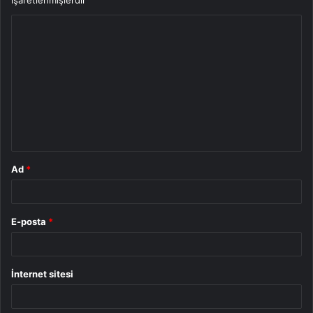
işaretlenmişlerdir
Y
o
r
u
m
*
Ad
*
E-posta
*
İnternet sitesi