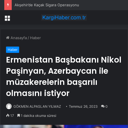
Akşehir’de Kaçak Sigara Operasyonu
Menü
Anasayfa
/
Haber
Haber
Ermenistan Başbakanı Nikol
Paşinyan, Azerbaycan ile
müzakerelerin başarılı
olmasını istiyor
GÖKMEN ALPASLAN YILMAZ
Temmuz 26, 2023
0
17
1 dakika okuma süresi