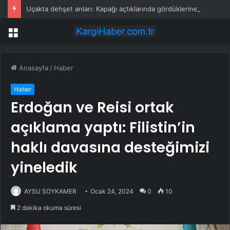
Uçakta dehşet anları: Kapağı açtıklarında gördüklerine inanamadılar
Menü
Anasayfa
/
Haber
Haber
Erdoğan ve Reisi ortak
açıklama yaptı: Filistin’in
haklı davasına desteğimizi
yineledik
AYSU SOYKAMER
Ocak 24, 2024
0
10
2 dakika okuma süresi