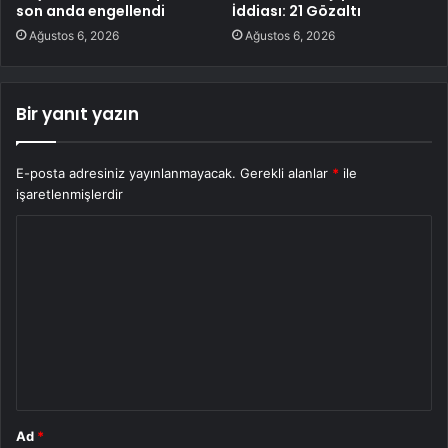
son anda engellendi
İddiası: 21 Gözaltı
Ağustos 6, 2026
Ağustos 6, 2026
Bir yanıt yazın
E-posta adresiniz yayınlanmayacak.
Gerekli alanlar
*
ile
işaretlenmişlerdir
Y
o
r
u
m
*
Ad
*