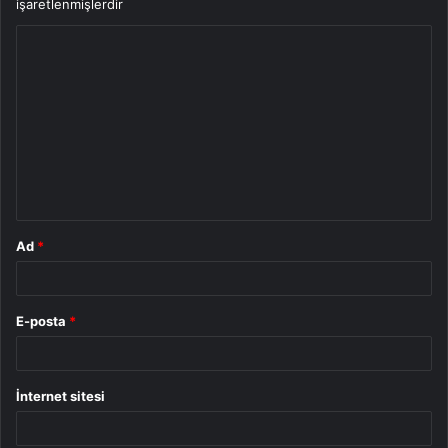
işaretlenmişlerdir
Y
o
r
u
m
*
Ad
*
E-posta
*
İnternet sitesi