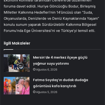
Ekonomi Komitesi tarafından Cenevre’de düzenlenen
foruma davet edildi. Huriye Göncüoğlu Bodur, Birleşmiş
Milletler Kalkınma Hedefleri’nin 14’üncüsü olan “Suda,
Okyanuslarda, Denizlerde ve Deniz Kaynaklarında Yaşam”
konulu sunum yaparak Sürdürülebilir Kalkınma Bölgesel
Forumu’nda Ege Üniversitesi’ni ve Türkiye’yi temsil etti.
İlgili Makaleler
Mersin’de 4 merkez ilçeye güçlü
yağmur suyu yatırımı
Ağustos 6, 2026
Fatma Soydaş’ın dudak dudağa
görüntüsü kafa karıştırdı
Ağustos 5, 2026