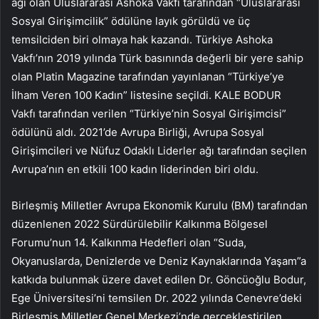
ağı olan Uluslararası Ashoka Vakfı tarafından “Uluslararası
Sosyal Girişimcilik” ödülüne layık görüldü ve üç
temsilciden biri olmaya hak kazandı. Türkiye Ashoka
Vakfı’nın 2019 yılında Türk basınında değerli bir yere sahip
olan Platin Magazine tarafından yayınlanan “Türkiye’ye
İlham Veren 100 Kadın” listesine seçildi. KALE BODUR
Vakfı tarafından verilen “Türkiye’nin Sosyal Girişimcisi”
ödülünü aldı. 2021’de Avrupa Birliği, Avrupa Sosyal
Girişimcileri ve Nüfuz Odaklı Liderler ağı tarafından seçilen
Avrupa’nın en etkili 100 kadın liderinden biri oldu.
Birleşmiş Milletler Avrupa Ekonomik Kurulu (BM) tarafından
düzenlenen 2022 Sürdürülebilir Kalkınma Bölgesel
Forumu’nun 14. Kalkınma Hedefleri olan “Suda,
Okyanuslarda, Denizlerde ve Deniz Kaynaklarında Yaşam”a
katkıda bulunmak üzere davet edilen Dr. Göncüoğlu Bodur,
Ege Üniversitesi’ni temsilen Dr. 2022 yılında Cenevre’deki
Birleşmiş Milletler Genel Merkezi’nde gerçekleştirilen