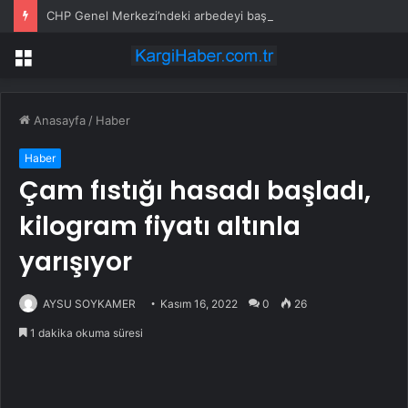
CHP Genel Merkezi’ndeki arbedeyi başlatan görüntüler! Kol kola girip yürüdüler
Menü
Anasayfa
/
Haber
Haber
Çam fıstığı hasadı başladı,
kilogram fiyatı altınla
yarışıyor
AYSU SOYKAMER
Kasım 16, 2022
0
26
1 dakika okuma süresi