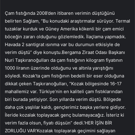
Çam fıstığında 2008’den itibaren verimin düştüğünü
belirten Sağlam, “Bu konudaki araştırmalar sürüyor. Termal
tuzaklar kurduk ve Güney Amerika kökenli bir çam emici
böceğin zararı olduğunu gözlemledik. İlaçlama yapmadık.
Havada 2 santigrat ısınma var bu durumun etkisiyle de
verim düştü” diye konuştu.Bergama Ziraat Odası Başkanı
Nuri Taşkıranoğulları da çam fıstığının kilogram fiyatının
1000 liranın üzerinde olduğunu ve altınla yarıştığını
söyledi. Kozak’ta çam fıstığının bedelli bir eser olduğuna
dikkat çeken Taşkıranoğulları, “Kozak bölgesinde 16-17
mahallemiz var. Türkiye’nin en kaliteli çam fıstıklarından
biri burada yetişiyor. Son yıllarda verim düştü. Bölgede
daha çok yaşlılar kaldı, gençlerimiz başka yerlere gidiyor.
İleride kozalak toplayacak genç bulamayacağız. İsteriz ki
verim fazla olsun, fiyatı düşsün” dedi.’HER İŞİN BİR
ZORLUĞU VAR’Kozalak toplayarak geçimini sağlayan