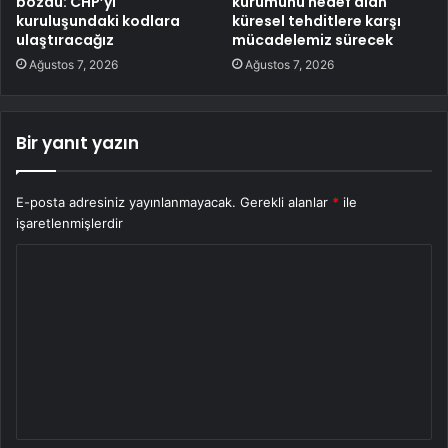
bozdu: CHP’yi
kurumunu hedef alan
kuruluşundaki kodlara
küresel tehditlere karşı
ulaştıracağız
mücadelemiz sürecek
Ağustos 7, 2026
Ağustos 7, 2026
Bir yanıt yazın
E-posta adresiniz yayınlanmayacak.
Gerekli alanlar
*
ile
işaretlenmişlerdir
Y
o
r
u
m
*