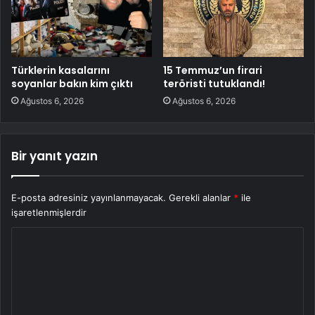
Türklerin kasalarını
15 Temmuz’un firari
soyanlar bakın kim çıktı
teröristi tutuklandı!
Ağustos 6, 2026
Ağustos 6, 2026
Bir yanıt yazın
E-posta adresiniz yayınlanmayacak.
Gerekli alanlar
*
ile
işaretlenmişlerdir
Y
o
r
u