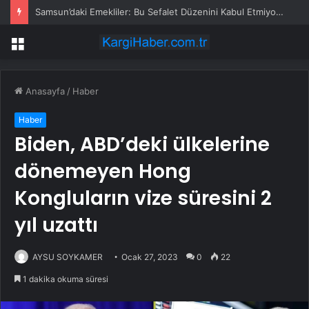
Samsun’daki Emekliler: Bu Sefalet Düzenini Kabul Etmiyoruz
Menü
Anasayfa
/
Haber
Haber
Biden, ABD’deki ülkelerine
dönemeyen Hong
Kongluların vize süresini 2
yıl uzattı
AYSU SOYKAMER
Ocak 27, 2023
0
22
1 dakika okuma süresi