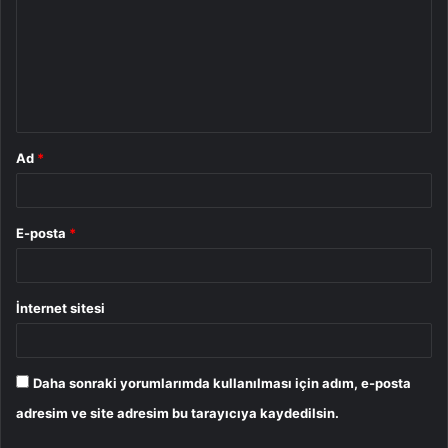
r
u
m
*
Ad
*
E-posta
*
İnternet sitesi
Daha sonraki yorumlarımda kullanılması için adım, e-posta
adresim ve site adresim bu tarayıcıya kaydedilsin.