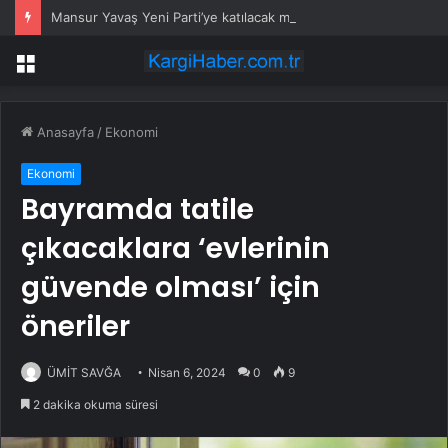
Mansur Yavaş Yeni Parti’ye katılacak mı? Özgür Özel’den dikkat çeken çıkış
Menü
Anasayfa
/
Ekonomi
Ekonomi
Bayramda tatile
çıkacaklara ‘evlerinin
güvende olması’ için
öneriler
ÜMİT SAVĞA
Nisan 6, 2024
0
9
2 dakika okuma süresi