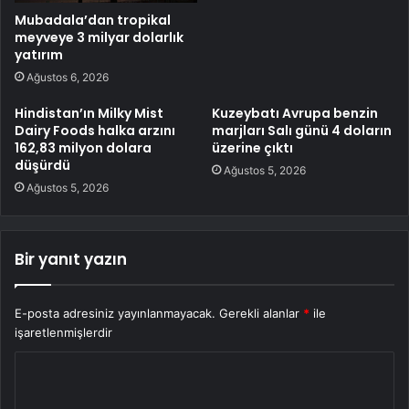
Mubadala’dan tropikal
meyveye 3 milyar dolarlık
yatırım
Ağustos 6, 2026
Hindistan’ın Milky Mist
Kuzeybatı Avrupa benzin
Dairy Foods halka arzını
marjları Salı günü 4 doların
162,83 milyon dolara
üzerine çıktı
düşürdü
Ağustos 5, 2026
Ağustos 5, 2026
Bir yanıt yazın
E-posta adresiniz yayınlanmayacak.
Gerekli alanlar
*
ile
işaretlenmişlerdir
Y
o