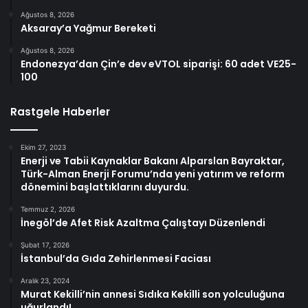
Ağustos 8, 2026
Aksaray’a Yağmur Bereketi
Ağustos 8, 2026
Endonezya’dan Çin’e dev eVTOL siparişi: 60 adet VE25-
100
Rastgele Haberler
Ekim 27, 2023
Enerji ve Tabii Kaynaklar Bakanı Alparslan Bayraktar,
Türk-Alman Enerji Forumu’nda yeni yatırım ve reform
dönemini başlattıklarını duyurdu.
Temmuz 2, 2026
İnegöl’de Afet Risk Azaltma Çalıştayı Düzenlendi
Şubat 17, 2026
İstanbul’da Gıda Zehirlenmesi Faciası
Aralık 23, 2024
Murat Kekilli’nin annesi Sıdıka Kekilli son yolculuğuna
uğurlandı!