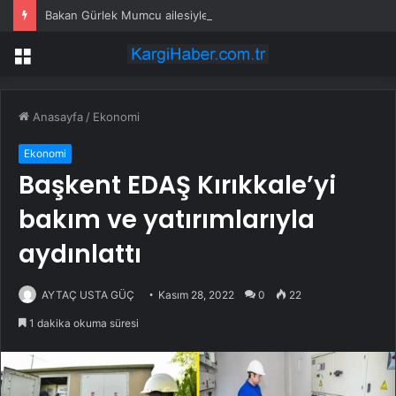
Bakan Gürlek Mumcu ailesiyle görüştü
Menü
Anasayfa
/
Ekonomi
Ekonomi
Başkent EDAŞ Kırıkkale’yi
bakım ve yatırımlarıyla
aydınlattı
AYTAÇ USTA GÜÇ
Kasım 28, 2022
0
22
1 dakika okuma süresi