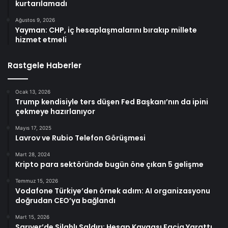
kurtarılamadı
Ağustos 9, 2026
Yayman: CHP, iç hesaplaşmalarını bırakıp millete
hizmet etmeli
Rastgele Haberler
Ocak 13, 2026
Trump kendisiyle ters düşen Fed Başkanı’nın da ipini
çekmeye hazırlanıyor
Mayıs 17, 2025
Lavrov ve Rubio Telefon Görüşmesi
Mart 28, 2024
Kripto para sektöründe bugün öne çıkan 5 gelişme
Temmuz 15, 2026
Vodafone Türkiye’den örnek adım: AI organizasyonu
doğrudan CEO’ya bağlandı
Mart 15, 2026
Sarıyer’de Silahlı Saldırı: Hesap Kavgası Facia Yarattı