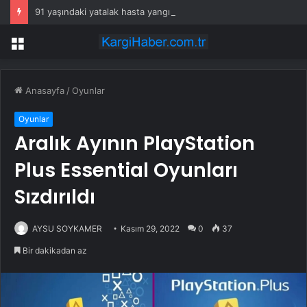
91 yaşındaki yatalak hasta yangında hayatını kaybetti
Menü
Anasayfa
/
Oyunlar
Oyunlar
Aralık Ayının PlayStation
Plus Essential Oyunları
Sızdırıldı
AYSU SOYKAMER
Kasım 29, 2022
0
37
Bir dakikadan az