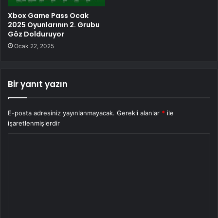
Xbox Game Pass Ocak
2025 Oyunlarının 2. Grubu
Göz Dolduruyor
Ocak 22, 2025
Bir yanıt yazın
E-posta adresiniz yayınlanmayacak.
Gerekli alanlar
*
ile
işaretlenmişlerdir
Y
o
r
u
m
*