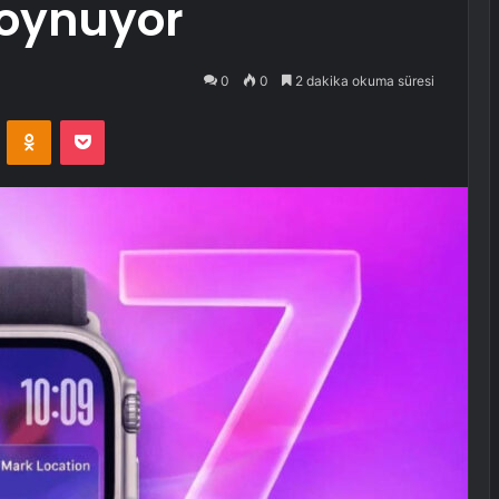
 oynuyor
0
0
2 dakika okuma süresi
VKontakte
Odnoklassniki
Pocket