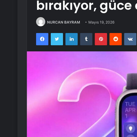
bırakıyor, güce
NURCAN BAYRAM
Mayıs 19, 2026
Facebook
Twitter
LinkedIn
Tumblr
Pinterest
Reddit