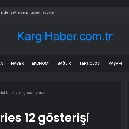
a dehşet anları: Kapağı açtıklarında gördüklerine inanamadılar
FA
HABER
EKONOMI
SAĞLIK
TEKNOLOJI
YAŞAM
işi bırakıyor, güce oynuyor
ies 12 gösterişi