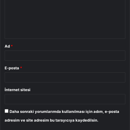
r
u
m
*
Ad
*
E-posta
*
İnternet sitesi
Daha sonraki yorumlarımda kullanılması için adım, e-posta
adresim ve site adresim bu tarayıcıya kaydedilsin.