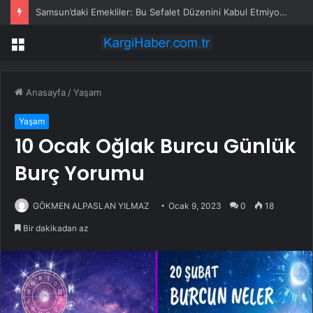
Samsun’daki Emekliler: Bu Sefalet Düzenini Kabul Etmiyoruz
Menü
Anasayfa
/
Yaşam
Yaşam
10 Ocak Oğlak Burcu Günlük
Burç Yorumu
GÖKMEN ALPASLAN YILMAZ
Ocak 9, 2023
0
18
Bir dakikadan az